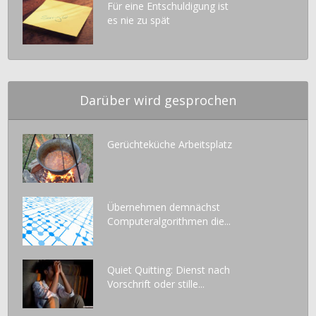
Für eine Entschuldigung ist
es nie zu spät
Darüber wird gesprochen
Gerüchteküche Arbeitsplatz
Übernehmen demnächst
Computeralgorithmen die...
Quiet Quitting: Dienst nach
Vorschrift oder stille...