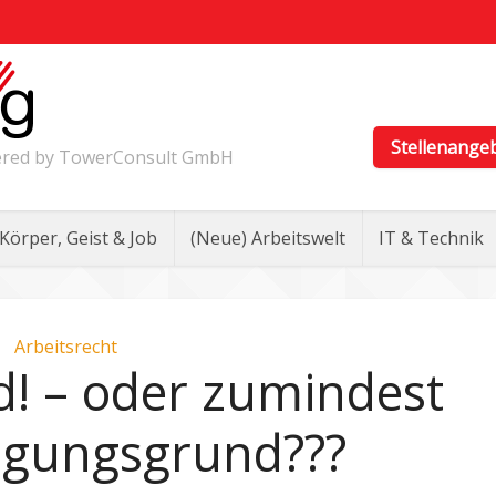
Stellenange
wered by TowerConsult GmbH
Körper, Geist & Job
(Neue) Arbeitswelt
IT & Technik
Arbeitsrecht
d! – oder zumindest
igungsgrund???