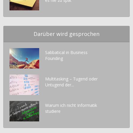
es nie zu spät
Darüber wird gesprochen
Sabbatical in Business
Founding
Multitasking – Tugend oder
Untugend der...
Warum ich nicht Informatik
studiere