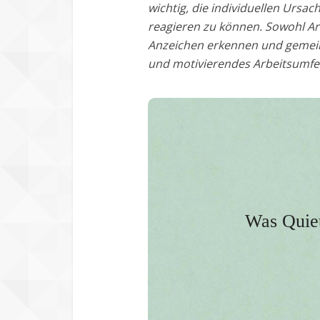
wichtig, die individuellen Urs
reagieren zu können. Sowohl Ar
Anzeichen erkennen und gemein
und motivierendes Arbeitsumfel
Oft stecken hinter Quiet Q
Gründe wie Überlastung
Es ist ein schleichender Pr
Was Quiet
Motivation und d
Quiet Quitter zeigen ihren U
ziehen