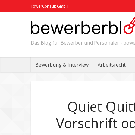
TowerConsult GmbH
Das Blog für Bewerber und Personaler - po
Bewerbung & Interview
Arbeitsrecht
Quiet Quit
Vorschrift od