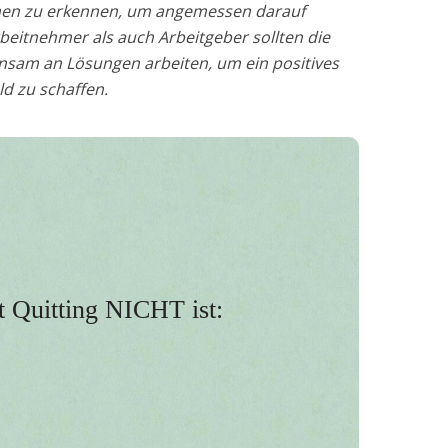
achen zu erkennen, um angemessen darauf
beitnehmer als auch Arbeitgeber sollten die
sam an Lösungen arbeiten, um ein positives
d zu schaffen.
uitting tiefere
1. Faulheit oder Unfähigkeit:
, fehlende Anerkennung oder mangelnde
Perspektiven.
ozess, bei dem die
2. Plötzliche Veränderung:
 Quitting NICHT ist:
as Engagement langsam abnehmen.
nmut nicht offen, sondern
3. Offene Rebellion:
 sich innerlich zurück.